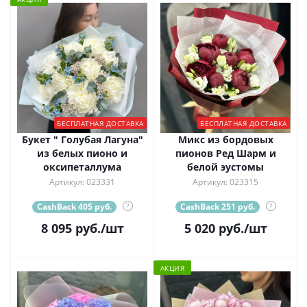
БЕСПЛАТНАЯ ДОСТАВКА
БЕСПЛАТНАЯ ДОСТАВКА
Букет " Голубая Лагуна"
Микс из бордовых
из белых пионо и
пионов Ред Шарм и
оксипеталлума
белой эустомы
Артикул: 023331
Артикул: 023315
CashBack 405 руб.
?
CashBack 251 руб.
?
8 095
руб.
/шт
5 020
руб.
/шт
АКЦИЯ