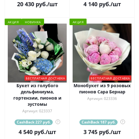
20 430
руб.
/шт
4 140
руб.
/шт
АКЦИЯ
НОВИНКА
АКЦИЯ
БЕСПЛАТНАЯ ДОСТАВКА
БЕСПЛАТНАЯ ДОСТАВКА
Букет из голубого
Монобукет из 9 розовых
дельфиниума,
пионов Сара Бернар
гортензии, пионов и
Артикул: 023336
эустомы
Артикул: 023337
CashBack 227 руб.
?
CashBack 187 руб.
?
4 540
руб.
/шт
3 745
руб.
/шт