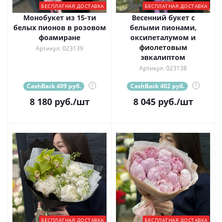
БЕСПЛАТНАЯ ДОСТАВКА
БЕСПЛАТНАЯ ДОСТАВКА
Монобукет из 15-ти
Весенний букет с
белых пионов в розовом
белыми пионами,
фоамиране
оксипеталумом и
фиолетовым
Артикул: 023139
эвкалиптом
Артикул: 023138
CashBack 409 руб.
?
CashBack 402 руб.
?
8 180
руб.
/шт
8 045
руб.
/шт
БЕСПЛАТНАЯ ДОСТАВКА
БЕСПЛАТНАЯ ДОСТАВКА