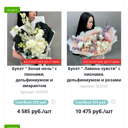
АКЦИЯ
БЕСПЛАТНАЯ ДОСТАВКА
БЕСПЛАТНАЯ ДОСТАВКА
Букет " Белая ночь" с
Букет " Лавина чувств" с
пионами,
пионами,
дельфиниумом и
дельфиниумом и розами
амарантом
Артикул: 023332
Артикул: 023335
CashBack 229 руб.
?
CashBack 524 руб.
?
4 585
руб.
/шт
10 475
руб.
/шт
АКЦИЯ