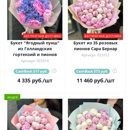
БЕСПЛАТНАЯ ДОСТАВКА
БЕСПЛАТНАЯ ДОСТАВКА
Букет "Ягодный пунш"
Букет из 35 розовых
из Голландских
пионов Сара Бернар
гортензий и пионов
Артикул: 023312
Артикул: 023314
CashBack 217 руб.
?
CashBack 573 руб.
?
4 335
руб.
/шт
11 460
руб.
/шт
АКЦИЯ