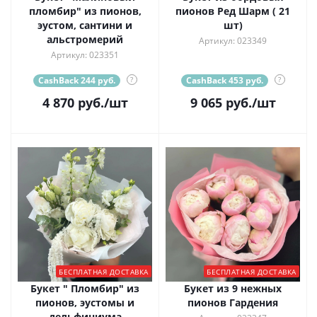
пломбир" из пионов,
пионов Ред Шарм ( 21
эустом, сантини и
шт)
альстромерий
Артикул: 023349
Артикул: 023351
CashBack 244 руб.
?
CashBack 453 руб.
?
4 870
руб.
/шт
9 065
руб.
/шт
БЕСПЛАТНАЯ ДОСТАВКА
БЕСПЛАТНАЯ ДОСТАВКА
Букет " Пломбир" из
Букет из 9 нежных
пионов, эустомы и
пионов Гардения
дельфиниума