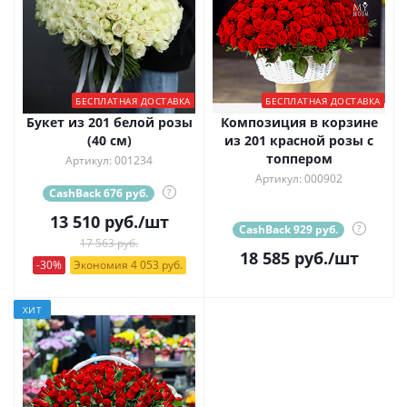
БЕСПЛАТНАЯ ДОСТАВКА
БЕСПЛАТНАЯ ДОСТАВКА
Букет из 201 белой розы
Композиция в корзине
(40 см)
из 201 красной розы с
топпером
Артикул: 001234
Артикул: 000902
CashBack 676 руб.
?
13 510
руб.
/шт
CashBack 929 руб.
?
17 563 руб.
18 585
руб.
/шт
-30%
Экономия 4 053 руб.
ХИТ