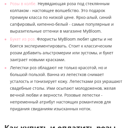
Розы в колбе.
Неувядающая роза под стеклянным
колпаком - настоящее волшебство. Это подарок
премиум класса по низкой цене. Ярко-алый, синий
сапфировый, кипенно-белый - самые популярные и
выразительные оттенки в магазине MyBloom.
Букет из роз.
Флористы MyBloom любят цветы и не
боятся экспериментировать. Стоит к классическим
розам добавить альстромерии или эустомы, и букет
заиграет новыми красками.
Лепестки роз обладают не только красотой, но и
большой пользой. Ванна из лепестков снимает
усталость и тонизирует кожу. Лепестками роз украшают
свадебные столы. Ими осыпают молодоженов, желая
вечной любви и верности. Розовые лепестки -
непременный атрибут настоящих романтиков для
придания свиданиям изысканных ноток.
Как купить и оплатить розы