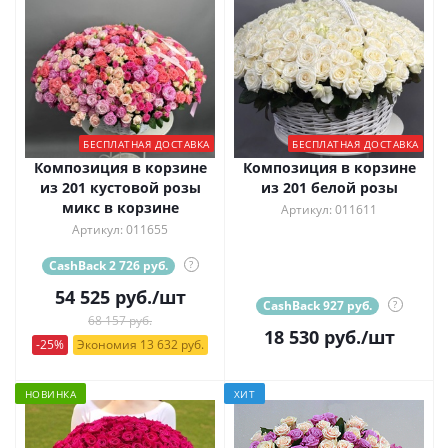
БЕСПЛАТНАЯ ДОСТАВКА
БЕСПЛАТНАЯ ДОСТАВКА
Композиция в корзине
Композиция в корзине
из 201 кустовой розы
из 201 белой розы
микс в корзине
Артикул: 011611
Артикул: 011655
CashBack 2 726 руб.
?
54 525
руб.
/шт
CashBack 927 руб.
?
68 157 руб.
18 530
руб.
/шт
-25%
Экономия 13 632 руб.
НОВИНКА
ХИТ