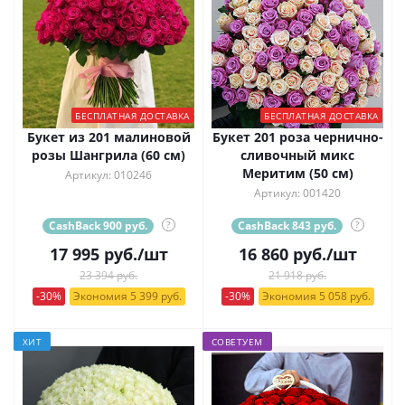
БЕСПЛАТНАЯ ДОСТАВКА
БЕСПЛАТНАЯ ДОСТАВКА
Букет из 201 малиновой
Букет 201 роза чернично-
розы Шангрила (60 см)
сливочный микс
Меритим (50 см)
Артикул: 010246
Артикул: 001420
CashBack 900 руб.
?
CashBack 843 руб.
?
17 995
руб.
/шт
16 860
руб.
/шт
23 394 руб.
21 918 руб.
-30%
Экономия 5 399 руб.
-30%
Экономия 5 058 руб.
ХИТ
СОВЕТУЕМ