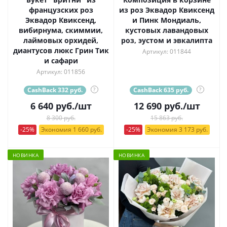
французских роз
из роз Эквадор Квиксенд
Эквадор Квиксенд,
и Пинк Мондиаль,
вибирнума, скиммии,
кустовых лавандовых
лаймовых орхидей,
роз, эустом и эвкалипта
диантусов люкс Грин Тик
Артикул: 011844
и сафари
Артикул: 011856
CashBack 332 руб.
?
CashBack 635 руб.
?
6 640
руб.
/шт
12 690
руб.
/шт
8 300 руб.
15 863 руб.
-25%
Экономия 1 660 руб.
-25%
Экономия 3 173 руб.
НОВИНКА
НОВИНКА