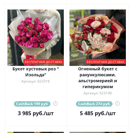
БЕСПЛАТНАЯ ДОСТАВКА
БЕСПЛАТНАЯ ДОСТАВКА
Букет кустовых роз "
Огненный букет с
Изольда"
ранункулюсами,
альстромерией и
Артикул: 023316
гиперикумом
Артикул: 023140
CashBack 199 руб.
?
CashBack 274 руб.
?
3 985
руб.
/шт
5 485
руб.
/шт