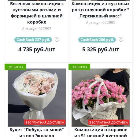
Весенняя композиция с
Композиция из кустовых
кустовыми розами и
роз в шляпной коробке "
форзицией в шляпной
Персиковый мусс"
коробке
Артикул: 022995
Артикул: 022997
CashBack 237 руб.
?
CashBack 266 руб.
?
4 735
руб.
/шт
5 325
руб.
/шт
НОВИНКА
НОВИНКА
БЕСПЛАТНАЯ ДОСТАВКА
БЕСПЛАТНАЯ ДОСТАВКА
Букет "Побудь со мной"
Композиция в корзине
из роз Эквадор
из 51 нежной кустовой