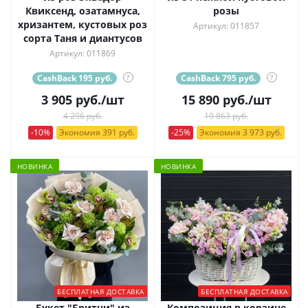
Квиксенд, озатамнуса,
розы
хризантем, кустовых роз
Артикул: 011857
сорта Таня и диантусов
Артикул: 011869
CashBack 195 руб.
?
CashBack 795 руб.
?
3 905
руб.
/шт
15 890
руб.
/шт
4 296 руб.
19 863 руб.
-10%
Экономия 391 руб.
-25%
Экономия 3 973 руб.
НОВИНКА
НОВИНКА
БЕСПЛАТНАЯ ДОСТАВКА
БЕСПЛАТНАЯ ДОСТАВКА
Букет "Бритни" из
Композиция в корзине