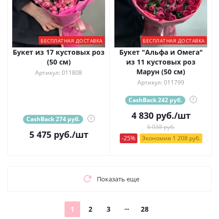
БЕСПЛАТНАЯ ДОСТАВКА
БЕСПЛАТНАЯ ДОСТАВКА
Букет из 17 кустовых роз
Букет "Альфа и Омега"
(50 см)
из 11 кустовых роз
Марун (50 см)
Артикул: 011808
Артикул: 011799
CashBack 242 руб.
?
4 830
руб.
/шт
CashBack 274 руб.
?
6 038 руб.
5 475
руб.
/шт
-25%
Экономия 1 208 руб.
Показать еще
1
2
3
28