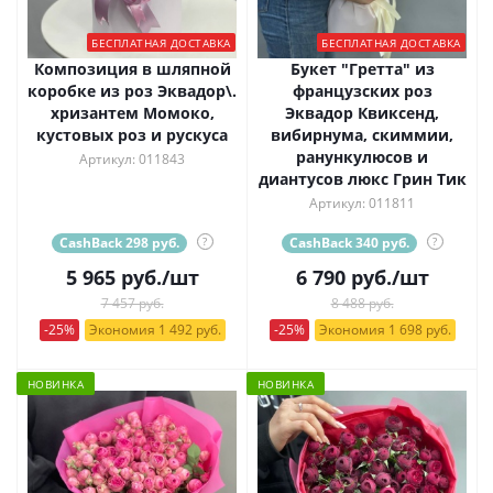
БЕСПЛАТНАЯ ДОСТАВКА
БЕСПЛАТНАЯ ДОСТАВКА
Композиция в шляпной
Букет "Гретта" из
коробке из роз Эквадор\.
французских роз
хризантем Момоко,
Эквадор Квиксенд,
кустовых роз и рускуса
вибирнума, скиммии,
ранункулюсов и
Артикул: 011843
диантусов люкс Грин Тик
Артикул: 011811
CashBack 298 руб.
?
CashBack 340 руб.
?
5 965
руб.
/шт
6 790
руб.
/шт
7 457 руб.
8 488 руб.
-25%
Экономия 1 492 руб.
-25%
Экономия 1 698 руб.
НОВИНКА
НОВИНКА