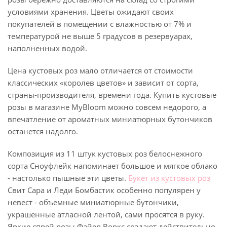
условиями хранения. Цветы ожидают своих
покупателей в помещении с влажностью от 7% и
температурой не выше 5 градусов в резервуарах,
наполненных водой.
Цена кустовых роз мало отличается от стоимости
классических «королев цветов» и зависит от сорта,
страны-производителя, времени года. Купить кустовые
розы в магазине MyBloom можно совсем недорого, а
впечатление от ароматных миниатюрных бутончиков
останется надолго.
Композиция из 11 штук кустовых роз белоснежного
сорта Сноуфлейк напоминает большое и мягкое облако
- настолько пышные эти цветы.
Букет из кустовых роз
Свит Сара и Леди Бомбастик особенно популярен у
невест - объемные миниатюрные бутончики,
украшенные атласной лентой, сами просятся в руку.
Яркие спрей розы Файер Воркс создают действительно