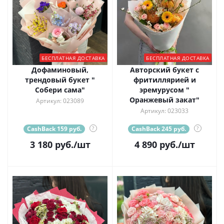
БЕСПЛАТНАЯ ДОСТАВКА
БЕСПЛАТНАЯ ДОСТАВКА
Дофаминовый,
Авторский букет с
трендовый букет "
фритиллярией и
Собери сама"
эремурусом "
Оранжевый закат"
Артикул: 023089
Артикул: 023033
CashBack 159 руб.
?
CashBack 245 руб.
?
3 180
руб.
/шт
4 890
руб.
/шт