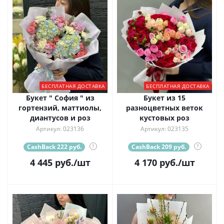
БЕСПЛАТНАЯ ДОСТАВКА
БЕСПЛАТНАЯ ДОСТАВКА
Букет " София " из
Букет из 15
гортензий, маттиолы,
разноцветных веток
диантусов и роз
кустовых роз
Артикул: 023136
Артикул: 023135
CashBack 222 руб.
?
CashBack 209 руб.
?
4 445
руб.
/шт
4 170
руб.
/шт