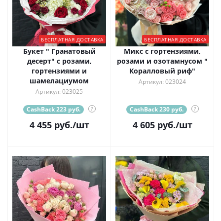
БЕСПЛАТНАЯ ДОСТАВКА
БЕСПЛАТНАЯ ДОСТАВКА
Букет " Гранатовый
Микс с гортензиями,
десерт" с розами,
розами и озотамнусом "
гортензиями и
Коралловый риф"
шамелациумом
Артикул: 023024
Артикул: 023025
CashBack 223 руб.
?
CashBack 230 руб.
?
4 455
руб.
/шт
4 605
руб.
/шт