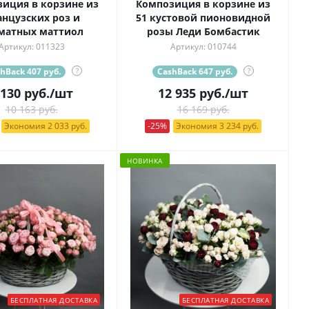
иция в корзине из
Композиция в корзине из
нцузских роз и
51 кустовой пионовидной
матных маттиол
розы Леди Бомбастик
Артикул: 011323
Артикул: 010744
hBack 407 руб.
?
CashBack 647 руб.
?
 130
руб.
/шт
12 935
руб.
/шт
10 163 руб.
16 169 руб.
Экономия 2 033 руб.
-25%
Экономия 3 234 руб.
НОВИНКА
БЕСПЛАТНАЯ ДОСТАВКА
БЕСПЛАТНАЯ ДОСТАВКА