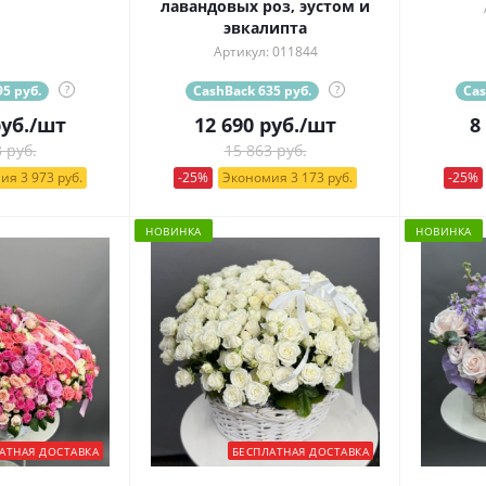
лавандовых роз, эустом и
эвкалипта
Артикул: 011844
5 руб.
?
CashBack 635 руб.
?
Cas
уб.
/шт
12 690
руб.
/шт
8
 руб.
15 863 руб.
ия 3 973 руб.
-25%
Экономия 3 173 руб.
-25%
НОВИНКА
НОВИНКА
АТНАЯ ДОСТАВКА
БЕСПЛАТНАЯ ДОСТАВКА