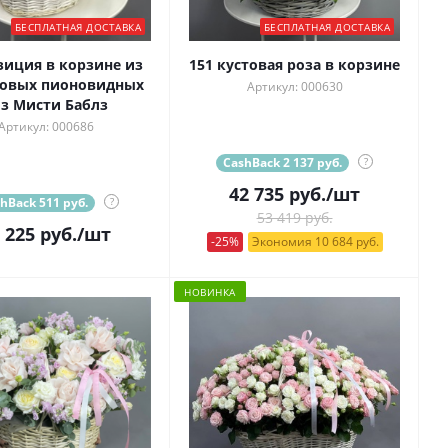
БЕСПЛАТНАЯ ДОСТАВКА
БЕСПЛАТНАЯ ДОСТАВКА
иция в корзине из
151 кустовая роза в корзине
товых пионовидных
Артикул: 000630
з Мисти Баблз
Артикул: 000686
CashBack 2 137 руб.
?
42 735
руб.
/шт
hBack 511 руб.
?
53 419 руб.
 225
руб.
/шт
-25%
Экономия 10 684 руб.
НОВИНКА