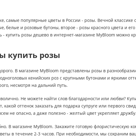
ке, самые популярные цветы в России - розы. Вечной классике
, белые и розовые бутоны, второе - розы красного цвета и ег
ь - купить розы дешево в интернет-магазине MyBloom можно кр
ы купить розы
дорого. В магазине MyBloom представлены розы в разнообразии
 одноголовых кенийских роз с крупными бутонами и яркими от
рого, несмотря на дальний путь.
мволично. Не можете найти слов благодарности или любви? Ку
, какой оттенок заказать для подарка супруге или первого свид
сем не опасно, а даже полезно - желтый цвет укрепляет дружбу
обно. В магазине MyBloom. Закажите готовую флористическую ко
веты в течение 2-3 часов. При необходимости, мы сохраним в