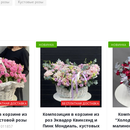
 розы
Кустовые розы
НОВИНКА
НОВИНКА
АТНАЯ ДОСТАВКА
БЕСПЛАТНАЯ ДОСТАВКА
 корзине из
Композиция в корзине из
Комп
стовой розы
роз Эквадор Квиксенд и
"Холод
Пинк Мондиаль, кустовых
малинов
 011857