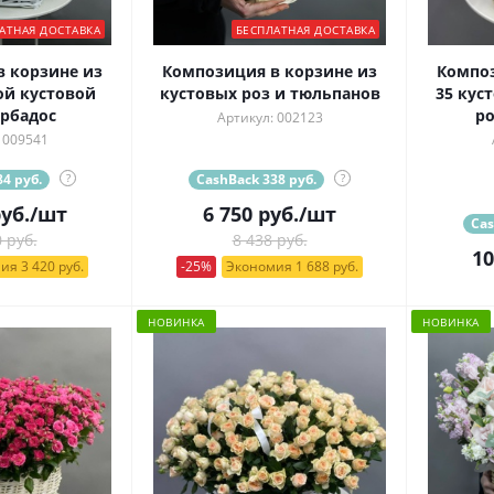
АТНАЯ ДОСТАВКА
БЕСПЛАТНАЯ ДОСТАВКА
 корзине из
Композиция в корзине из
Композ
ой кустовой
кустовых роз и тюльпанов
35 кус
рбадос
ро
Артикул: 002123
 009541
4 руб.
?
CashBack 338 руб.
?
уб.
/шт
6 750
руб.
/шт
Cas
 руб.
8 438 руб.
10
ия 3 420 руб.
-25%
Экономия 1 688 руб.
НОВИНКА
НОВИНКА