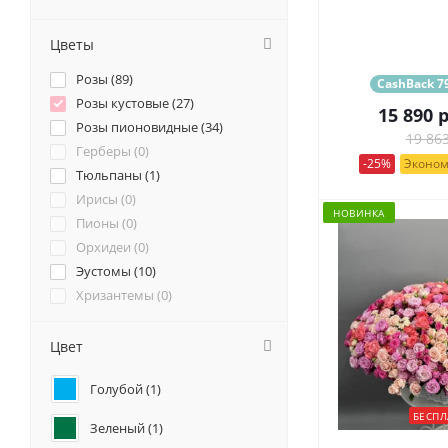
Цветы
Розы (
89
)
CashBack 79
Розы кустовые (
27
)
15 890
р
Розы пионовидные (
34
)
19 863
Герберы (
0
)
-25%
Эконом
Тюльпаны (
1
)
Ирисы (
0
)
НОВИНКА
Пионы (
0
)
Орхидеи (
0
)
Эустомы (
10
)
Хризантемы (
0
)
Ромашки (
0
)
Ранункулюсы (
0
)
Цвет
Альстромерии (
2
)
Голубой (
1
)
Гортензии (
2
)
Лилии (
0
)
БЕСПЛ
Зеленый (
1
)
Подсолнухи (
0
)