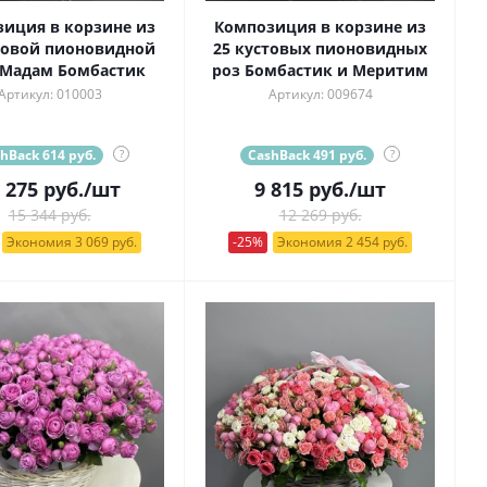
иция в корзине из
Композиция в корзине из
товой пионовидной
25 кустовых пионовидных
 Мадам Бомбастик
роз Бомбастик и Меритим
Артикул: 010003
Артикул: 009674
hBack 614 руб.
?
CashBack 491 руб.
?
 275
руб.
/шт
9 815
руб.
/шт
15 344 руб.
12 269 руб.
Экономия 3 069 руб.
-25%
Экономия 2 454 руб.