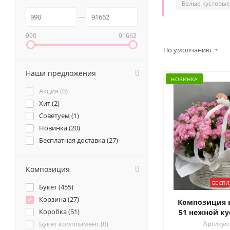
Белые кустовые
990
91662
По умолчанию
Наши предложения
НОВИНКА
Акция (
0
)
Хит (
2
)
Советуем (
1
)
Новинка (
20
)
Бесплатная доставка (
27
)
Композиция
БЕСПЛ
Букет (
455
)
Корзина (
27
)
Композиция в
Коробка (
51
)
51 нежной ку
Букет комплимент (
0
)
Артикул: