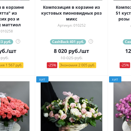
 в корзине
Композиция в корзине из
Композ
тта" из
кустовых пионовидных роз
51 кус
их роз и
микс
розы
 маттиол
Артикул: 010252
 010258
3 руб.
?
CashBack 401 руб.
?
Cas
уб.
/шт
8 020
руб.
/шт
12
 руб.
10 025 руб.
ия 1 567 руб.
-25%
Экономия 2 005 руб.
-25%
ХИТ
ХИТ