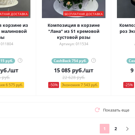
АТНАЯ ДОСТАВКА
БЕСПЛАТНАЯ ДОСТАВКА
 корзине из
Композиция в корзине
Композ
й малиновой
"Лана" из 51 кремовой
роз Эк
зы
кустовой розы
 011804
Артикул: 011534
15 руб.
?
CashBack 754 руб.
?
Cas
уб.
/шт
15 085
руб.
/шт
9
 руб.
22 628 руб.
ия 6 575 руб.
-50%
Экономия 7 543 руб.
-25%
Показать еще
1
2