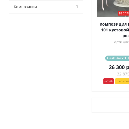
9 (
0
)
Композиции
БЕСПЛ
Композиция в
101 кустово
ро
Артикул:
CashBack 1 3
26 300
р
32 875
-25%
Эконом