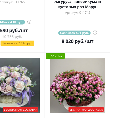
лагуруса, гиперикума и
Артикул: 011765
кустовых роз Марун
Артикул: 011742
hBack 430 руб.
?
 590
руб.
/шт
CashBack 401 руб.
?
10 738 руб.
8 020
руб.
/шт
Экономия 2 148 руб.
НОВИНКА
БЕСПЛАТНАЯ ДОСТАВКА
БЕСПЛАТНАЯ ДОСТАВКА