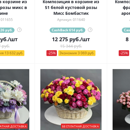
 корзине из
Композиция в корзине из
Композ
 розы микс в
51 белой кустовой розы
фра
ине
Мисс Бомбастик
аро
 011655
Артикул: 011640
26 руб.
?
CashBack 614 руб.
?
Cas
уб.
/шт
12 275
руб.
/шт
8
 руб.
15 344 руб.
я 13 632 руб.
-25%
Экономия 3 069 руб.
-25%
АТНАЯ ДОСТАВКА
БЕСПЛАТНАЯ ДОСТАВКА