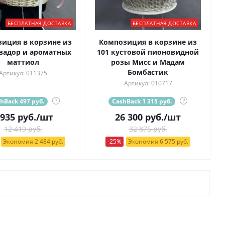
БЕСПЛАТНАЯ ДОСТАВКА
БЕСПЛАТНАЯ ДОСТАВКА
иция в корзине из
Композиция в корзине из
вадор и ароматных
101 кустовой пионовидной
маттиол
розы Мисс и Мадам
Бомбастик
Артикул: 011375
Артикул: 010717
hBack 497 руб.
?
CashBack 1 315 руб.
?
 935
руб.
/шт
26 300
руб.
/шт
12 419 руб.
32 875 руб.
Экономия 2 484 руб.
-25%
Экономия 6 575 руб.