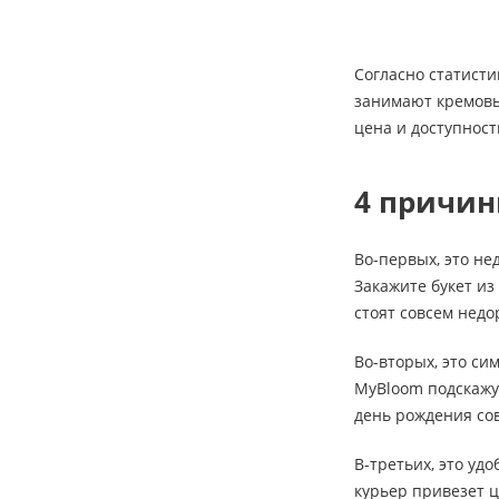
Согласно статисти
занимают кремовые
цена и доступност
4 причин
Во-первых, это не
Закажите букет из
стоят совсем недо
Во-вторых, это си
MyBloom подскажут
день рождения сов
В-третьих, это уд
курьер привезет ц