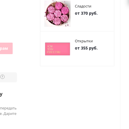
Сладости
от 370 руб.
Открытки
от 355 руб.
грам
?
у
 передать
е. Дарите