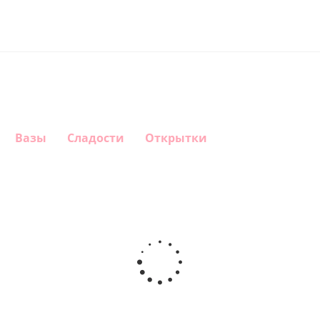
Вазы
Сладости
Открытки
Шар
Шар
Шар
Шар
сердце,
сердце I
гелиевый
Звезда - С
моя
love you
цифра 1
днем
любовь
(45 см)
(40х102
рождения
см)
(45 см)