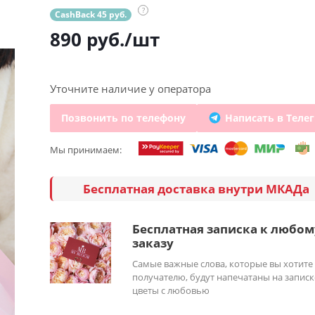
?
CashBack 45 руб.
890
руб.
/шт
Уточните наличие у оператора
Позвонить по телефону
Написать в Теле
Мы принимаем:
Бесплатная доставка внутри МКАДа
Бесплатная записка к любом
заказу
Самые важные слова, которые вы хотите
получателю, будут напечатаны на записк
цветы с любовью