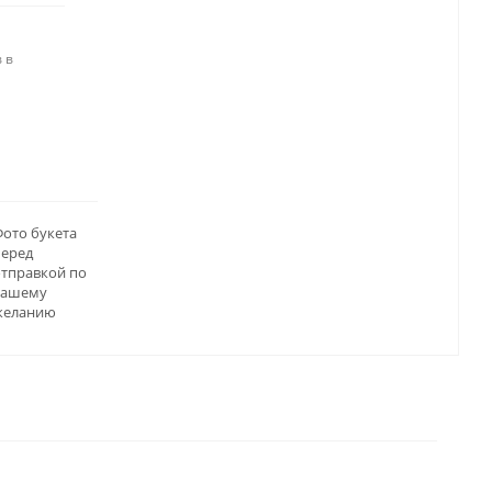
 в
ото букета
перед
отправкой по
вашему
желанию