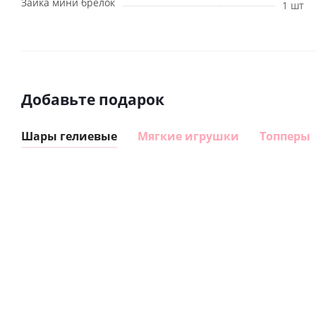
Зайка мини брелок
1 шт
Добавьте подарок
Шары гелиевые
Мягкие игрушки
Топперы
Шар
Шар
гелиевый
гелиевый
цифра 8
цифра 4
Сердце розовое
(40х102
(40х102
фольгированный
см)
см)
шар с гелием (45