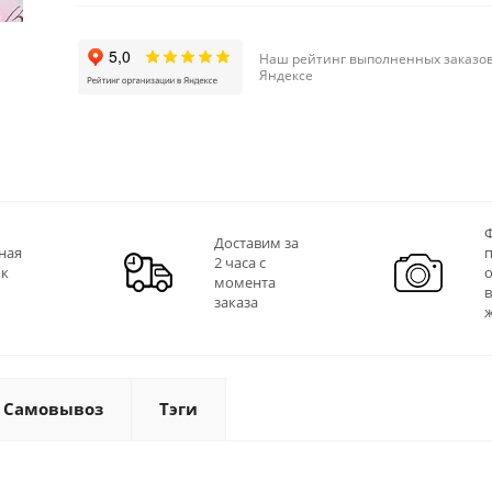
Наш рейтинг выполненных заказов
Яндексе
Ф
Доставим за
ная
2 часа с
 к
момента
заказа
Самовывоз
Тэги