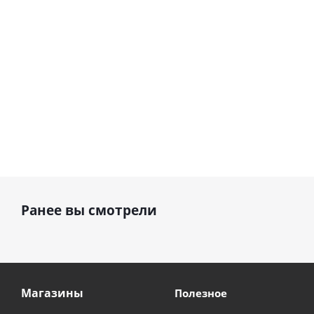
см)
1 330
1 330
руб.
895
руб.
руб.
Ранее вы смотрели
Магазины
Полезное