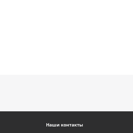
1 330
1 330
900
895
руб.
руб.
руб.
руб.
Наши контакты