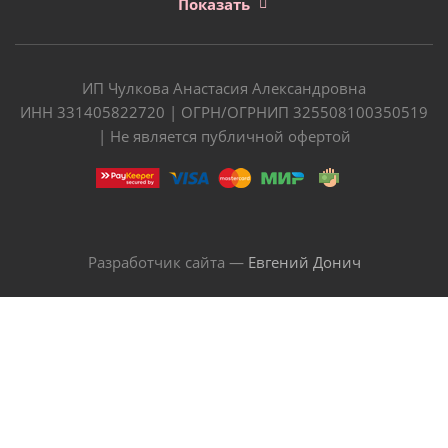
Показать
ИП Чулкова Анастасия Александровна
ИНН 331405822720 | ОГРН/ОГРНИП 325508100350519
| Не является публичной офертой
Разработчик сайта —
Евгений Донич