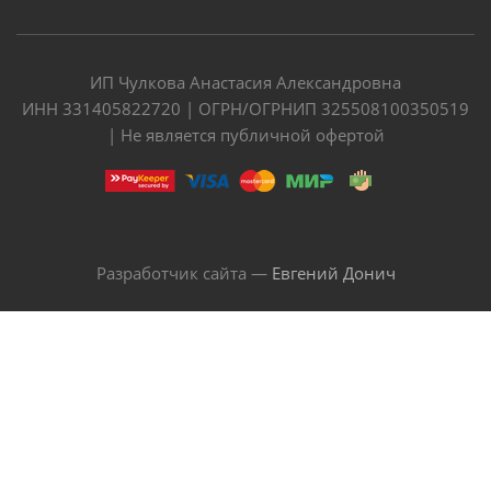
ИП Чулкова Анастасия Александровна
ИНН 331405822720 | ОГРН/ОГРНИП 325508100350519
| Не является публичной офертой
Разработчик сайта —
Евгений Донич