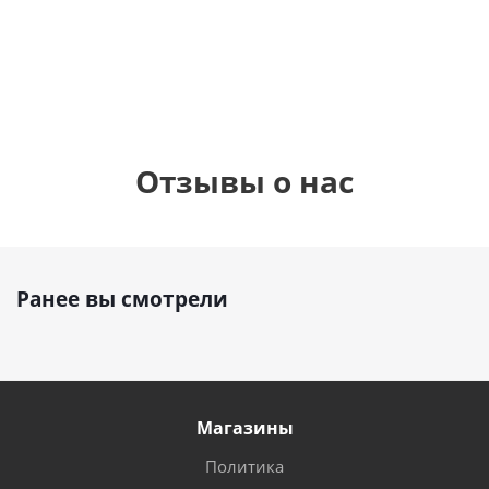
1 330
895
1
руб.
895
руб.
руб.
Отзывы о нас
Ранее вы смотрели
Магазины
Политика