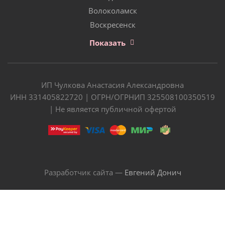
Волоколамск
Воскресенск
Показать
ИП Чулкова Анастасия Александровна
ИНН 331405822720 | ОГРН/ОГРНИП 325508100350519
| Не является публичной офертой
Разработчик сайта —
Евгений Донич