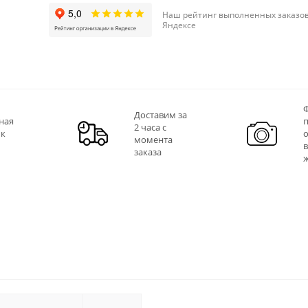
Наш рейтинг выполненных заказов
Яндексе
Ф
Доставим за
ная
2 часа с
 к
момента
заказа