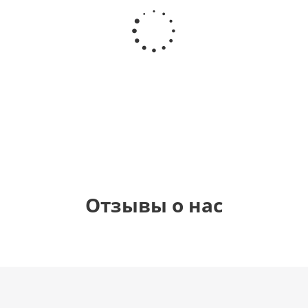
Шар
Шар
Шар
Самая
гелиевый
гелиевый
Звезда - С
самая
цифра 4
цифра 1
днем
(40х102
(40х102
рождения
см)
см)
(45 см)
1 330
1 330
895
900
руб.
руб.
руб.
руб.
Отзывы о нас