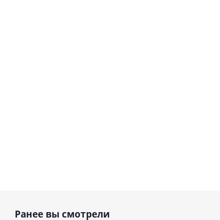
Шар
сердце I
гелиевый
love you
цифра 8
Сердце розовое
(45 см)
(40х102
фольгированный
см)
шар с гелием (45
см)
1 330
895
руб.
895
руб.
руб.
Ранее вы смотрели