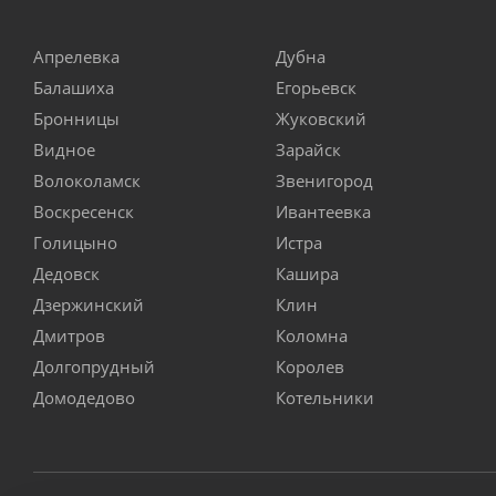
Апрелевка
Дубна
Балашиха
Егорьевск
Бронницы
Жуковский
Видное
Зарайск
Волоколамск
Звенигород
Воскресенск
Ивантеевка
Голицыно
Истра
Дедовск
Кашира
Дзержинский
Клин
Дмитров
Коломна
Долгопрудный
Королев
Домодедово
Котельники