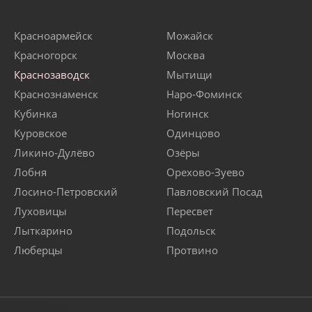
Красноармейск
Можайск
Красногорск
Москва
Краснозаводск
Мытищи
Краснознаменск
Наро-Фоминск
Кубинка
Ногинск
Куровское
Одинцово
Ликино-Дулёво
Озёры
Лобня
Орехово-Зуево
Лосино-Петровский
Павловский Посад
Луховицы
Пересвет
Лыткарино
Подольск
Люберцы
Протвино