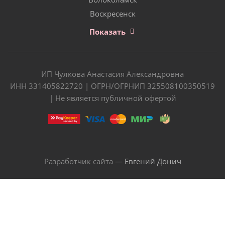
Воскресенск
Показать
ИП Чулкова Анастасия Александровна
ИНН 331405822720 | ОГРН/ОГРНИП 325508100350519
| Не является публичной офертой
Разработчик сайта —
Евгений Донич