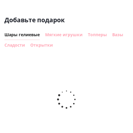
Добавьте подарок
Шары гелиевые
Мягкие игрушки
Топперы
Вазы
Сладости
Открытки
Шар с
Шар круг,
днем
счастливого
рождения,
Сердце розовое
дня
с
фольгированный
рождения
бабочками
шар с гелием (45
(45см)
см)