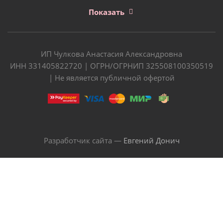
Показать
ИП Чулкова Анастасия Александровна
ИНН 331405822720 | ОГРН/ОГРНИП 325508100350519
| Не является публичной офертой
Разработчик сайта —
Евгений Донич