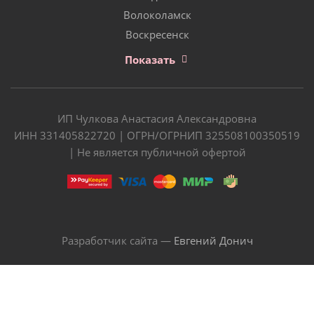
Волоколамск
Воскресенск
Показать
ИП Чулкова Анастасия Александровна
ИНН 331405822720 | ОГРН/ОГРНИП 325508100350519
| Не является публичной офертой
Разработчик сайта —
Евгений Донич