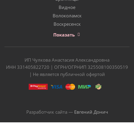
Видное
Волоколамск
Воскресенск
Показать
ИП Чулкова Анастасия Александровна
ИНН 331405822720 | ОГРН/ОГРНИП 325508100350519
| Не является публичной офертой
Разработчик сайта —
Евгений Донич