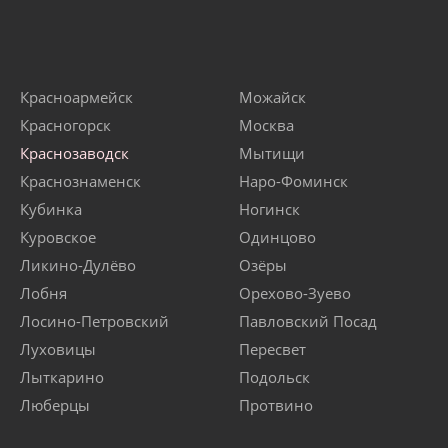
Красноармейск
Можайск
Красногорск
Москва
Краснозаводск
Мытищи
Краснознаменск
Наро-Фоминск
Кубинка
Ногинск
Куровское
Одинцово
Ликино-Дулёво
Озёры
Лобня
Орехово-Зуево
Лосино-Петровский
Павловский Посад
Луховицы
Пересвет
Лыткарино
Подольск
Люберцы
Протвино