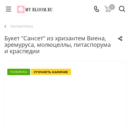
0
Хризантемы
Букет "Сансет" из хризантем Виена,
эремуруса, молюцеллы, питаспорума
и краспедии
НОВИНКА
УТОЧНЯТЬ НАЛИЧИЕ