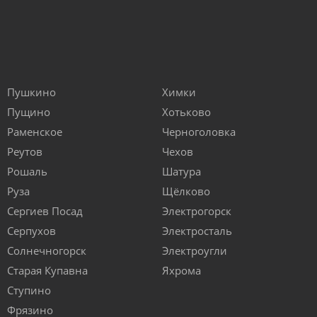
Пушкино
Химки
Пущино
Хотьково
Раменское
Черноголовка
Реутов
Чехов
Рошаль
Шатура
Руза
Щёлково
Сергиев Посад
Электрогорск
Серпухов
Электросталь
Солнечногорск
Электроугли
Старая Купавна
Яхрома
Ступино
Фрязино