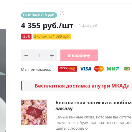
?
CashBack 218 руб.
4 355
руб.
/шт
5 444 руб.
-25%
Экономия 1 089 руб.
В корзину
Мы принимаем:
Бесплатная доставка внутри МКАДа
Бесплатная записка к любом
заказу
Самые важные слова, которые вы хотите
получателю, будут напечатаны на записк
цветы с любовью