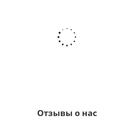
Шар круг
Шар
Шар
Шар
Самая
гелиевый
гелиевый
Звезда - С
самая
цифра 4
цифра 1
днем
(40х102
(40х102
рождения
см)
см)
(45 см)
1 330
1 330
895
900
руб.
руб.
руб.
руб.
Отзывы о нас