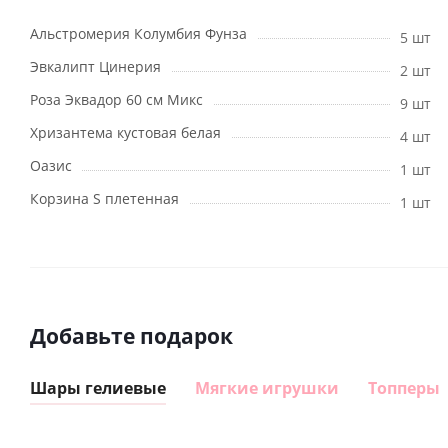
Альстромерия Колумбия Фунза
5 шт
Эвкалипт Цинерия
2 шт
Роза Эквадор 60 см Микс
9 шт
Хризантема кустовая белая
4 шт
Оазис
1 шт
Корзина S плетенная
1 шт
Добавьте подарок
Шары гелиевые
Мягкие игрушки
Топперы