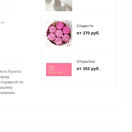
 в
Сладости
от 370 руб.
Открытки
от 355 руб.
ото букета
перед
отправкой по
вашему
желанию