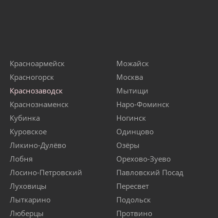
Красноармейск
Можайск
Красногорск
Москва
Краснозаводск
Мытищи
Краснознаменск
Наро-Фоминск
Кубинка
Ногинск
Куровское
Одинцово
Ликино-Дулёво
Озёры
Лобня
Орехово-Зуево
Лосино-Петровский
Павловский Посад
Луховицы
Пересвет
Лыткарино
Подольск
Люберцы
Протвино