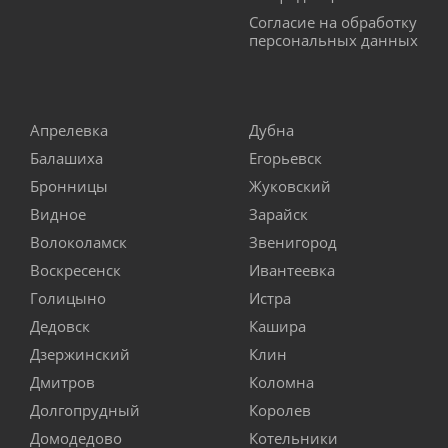
Согласие на обработку
персональных данных
Апрелевка
Дубна
Балашиха
Егорьевск
Бронницы
Жуковский
Видное
Зарайск
Волоколамск
Звенигород
Воскресенск
Ивантеевка
Голицыно
Истра
Дедовск
Кашира
Дзержинский
Клин
Дмитров
Коломна
Долгопрудный
Королев
Домодедово
Котельники