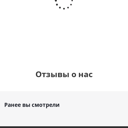
Сердце розовое
(40х102
(40х102
фольгированный
см)
см)
шар с гелием (45
см)
1 330
1 330
руб.
895
руб.
руб.
Отзывы о нас
Ранее вы смотрели