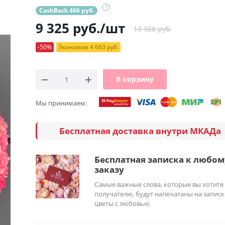
?
CashBack 466 руб.
9 325
руб.
/шт
13 988 руб.
-50%
Экономия 4 663 руб.
В корзину
Мы принимаем:
Бесплатная доставка внутри МКАДа
Бесплатная записка к любом
заказу
Самые важные слова, которые вы хотите
получателю, будут напечатаны на записк
цветы с любовью