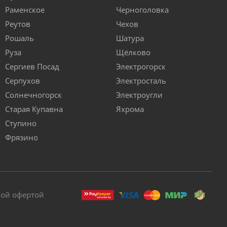
Раменское
Черноголовка
Реутов
Чехов
Рошаль
Шатура
Руза
Щёлково
Сергиев Посад
Электрогорск
Серпухов
Электросталь
Солнечногорск
Электроугли
Старая Купавна
Яхрома
Ступино
Фрязино
ной офертой