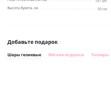
101 шт
Высота букета, см
50 см
Добавьте подарок
Шары гелиевые
Мягкие игрушки
Топперы
Шар
Шар
гелиевый
гелиевый
цифра 8
цифра 4
Сердце розовое
(40х102
(40х102
фольгированный
см)
см)