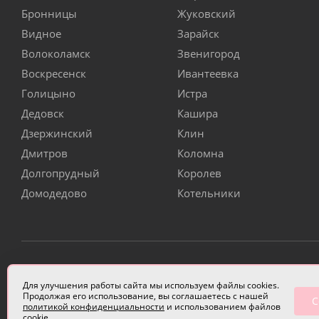
Бронницы
Жуковский
Видное
Зарайск
Волоколамск
Звенигород
Воскресенск
Ивантеевка
Голицыно
Истра
Дедовск
Кашира
Дзержинский
Клин
Дмитров
Коломна
Долгопрудный
Королев
Домодедово
Котельники
ИП Чулкова Анастасия Александровна ИНН 3314058227
Для улучшения работы сайта мы используем файлы cookies.
Продолжая его использование, вы соглашаетесь с нашей
С
политикой конфиденциальности
и использованием файлов
cookie.