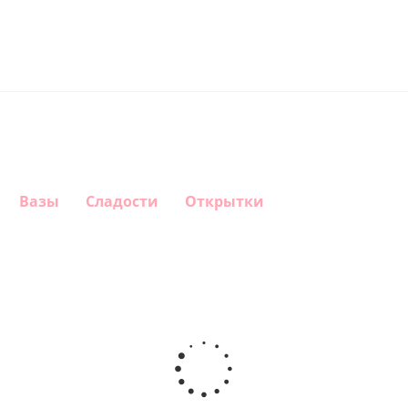
Вазы
Сладости
Открытки
Шар круг
Шар
Шар
Самая
гелиевый
Шар круг
Звезда - С
самая
цифра 1
Моему
днем
(40х102
медвежонку
рождения
см)
(45 см)