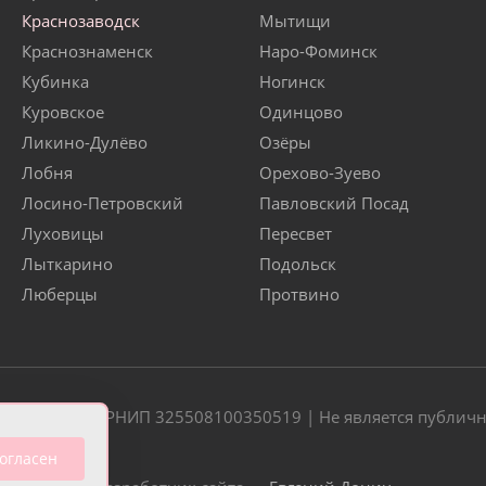
Краснозаводск
Мытищи
Краснознаменск
Наро-Фоминск
Кубинка
Ногинск
Куровское
Одинцово
Ликино-Дулёво
Озёры
Лобня
Орехово-Зуево
Лосино-Петровский
Павловский Посад
Луховицы
Пересвет
Лыткарино
Подольск
Люберцы
Протвино
20 | ОГРН/ОГРНИП 325508100350519 | Не является публич
огласен