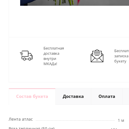
Бесплатная
Бесплат
доставка
записка
внутри
букету
МКАДа!
Состав букета
Доставка
Оплата
Лента атлас
1 м
Роза тепличная (50 см)