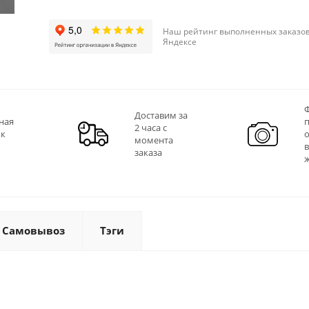
Наш рейтинг выполненных заказов
Яндексе
Ф
Доставим за
ная
2 часа с
 к
момента
заказа
Самовывоз
Тэги