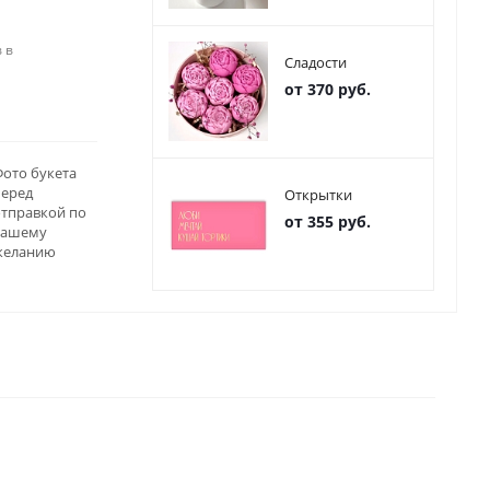
 в
Сладости
от 370 руб.
ото букета
перед
Открытки
отправкой по
от 355 руб.
вашему
желанию