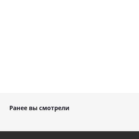
шар с гелием (45
см)
1 330
1 330
руб.
895
руб.
руб.
Ранее вы смотрели